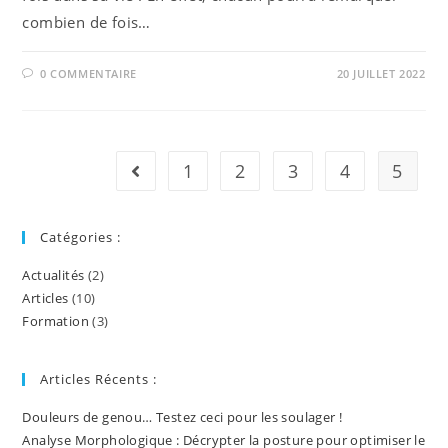
combien de fois…
0 COMMENTAIRE
20 JUILLET 2022
1
2
3
4
5
Go to the previous page
Catégories :
Actualités
(2)
Articles
(10)
Formation
(3)
Articles Récents :
Douleurs de genou… Testez ceci pour les soulager !
Analyse Morphologique : Décrypter la posture pour optimiser le