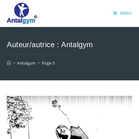
Skip
to
MENU
content
Auteur/autrice :
Antalgym
Cet auteur a écrit 15 articles
>
Antalgym
>
Page 5