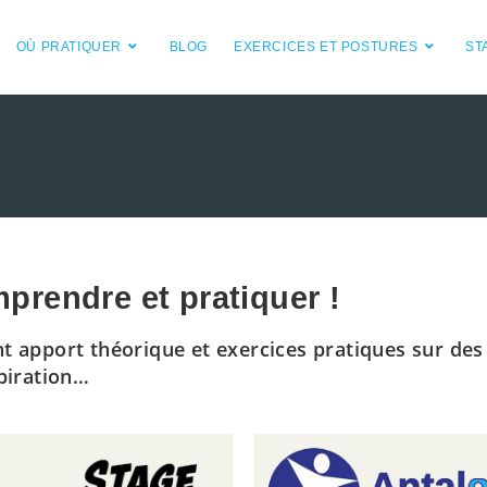
OÙ PRATIQUER
BLOG
EXERCICES ET POSTURES
ST
prendre et pratiquer !
t apport théorique et exercices pratiques sur des
spiration…