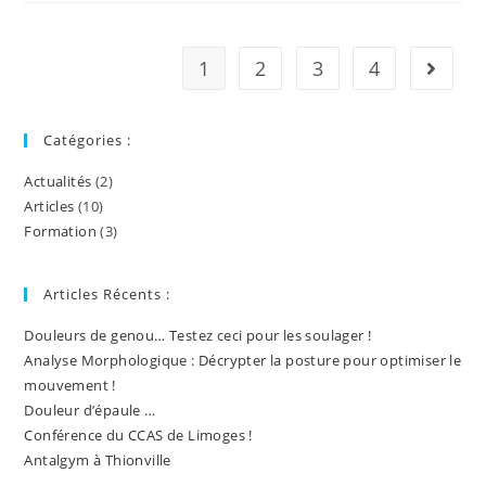
1
2
3
4
Aller à
Catégories :
Actualités
(2)
Articles
(10)
Formation
(3)
Articles Récents :
Douleurs de genou… Testez ceci pour les soulager !
Analyse Morphologique : Décrypter la posture pour optimiser le
mouvement !
Douleur d’épaule …
Conférence du CCAS de Limoges !
Antalgym à Thionville