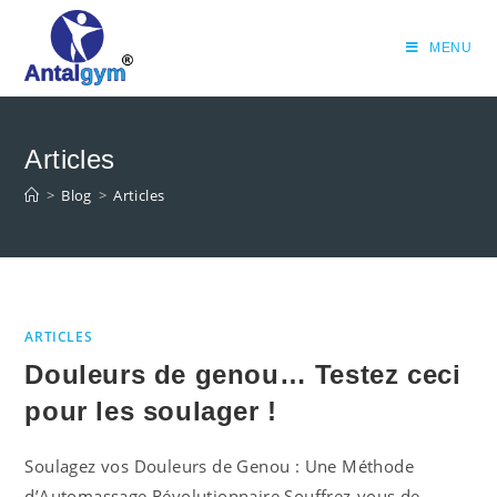
Skip
to
MENU
content
Articles
>
Blog
>
Articles
ARTICLES
Douleurs de genou… Testez ceci
pour les soulager !
Soulagez vos Douleurs de Genou : Une Méthode
d’Automassage Révolutionnaire Souffrez-vous de