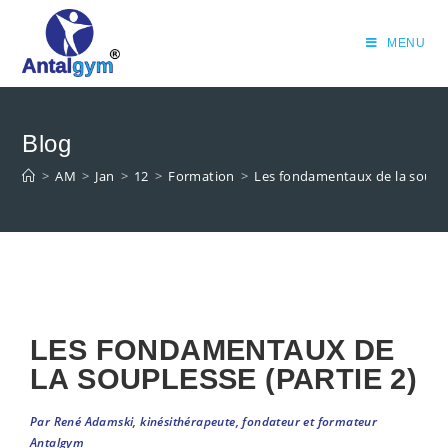
MENU
Blog
>
AM
>
Jan
>
12
>
Formation
>
Les fondamentaux de la souple
LES FONDAMENTAUX DE
LA SOUPLESSE (PARTIE 2)
Par René Adamski, kinésithérapeute, fondateur et formateur
Antalgym